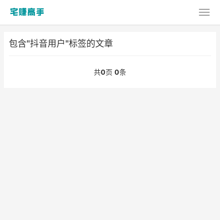
包含"抖音用户"标签的文章
共
0
页
0
条