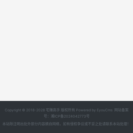
Copyright © 2018-2028 宅赚高手 版权所有
Powered by EyouCms
网站备案
号：
湘ICP备2024042773号
本站除注明出处外部分内容摘自网络，如有侵权争议或不妥之处请联系本站处理！