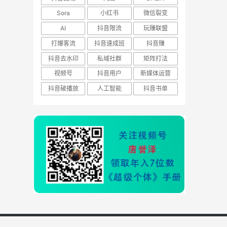
Sora
小红书
微信裂变
AI
抖音限流
玩赚联盟
打爆客流
抖音速成班
抖音赚
抖音去水印
私域社群
矩阵打法
视频号
抖音用户
新媒体运营
抖音破播放
人工智能
抖音书单