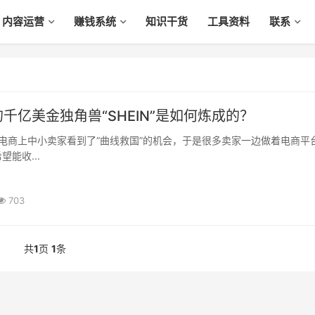
内容运营
赚钱系统
知识干货
工具资料
联系
千亿美金独角兽“SHEIN”是如何炼成的？
能收...
703
共
1
页
1
条