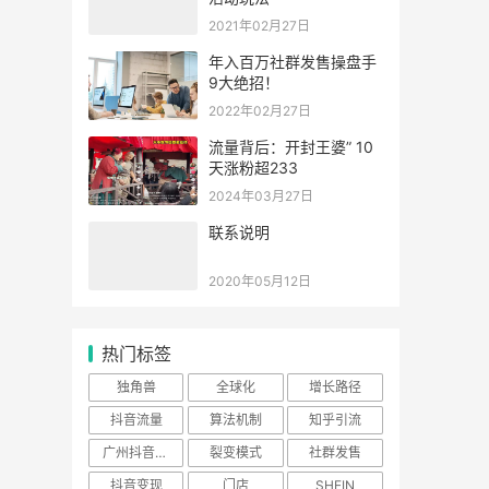
2021年02月27日
年入百万社群发售操盘手
9大绝招！
2022年02月27日
流量背后：开封王婆” 10
天涨粉超233
2024年03月27日
联系说明
2020年05月12日
热门标签
独角兽
全球化
增长路径
抖音流量
算法机制
知乎引流
广州抖音培训
裂变模式
社群发售
抖音变现
门店
SHEIN