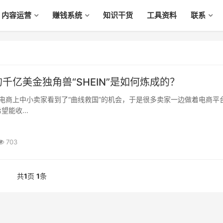
内容运营
赚钱系统
知识干货
工具资料
联系
千亿美金独角兽“SHEIN”是如何炼成的？
能收...
703
共
1
页
1
条