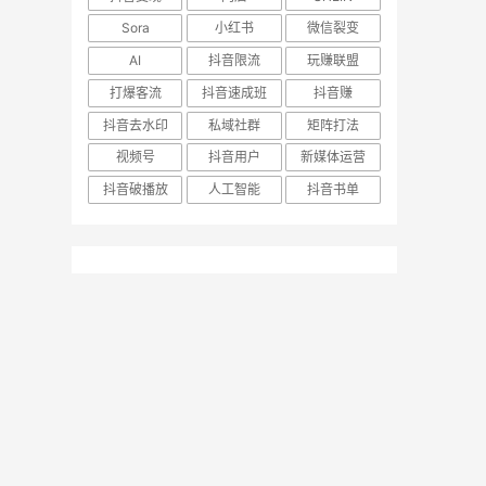
Sora
小红书
微信裂变
AI
抖音限流
玩赚联盟
打爆客流
抖音速成班
抖音赚
抖音去水印
私域社群
矩阵打法
视频号
抖音用户
新媒体运营
抖音破播放
人工智能
抖音书单