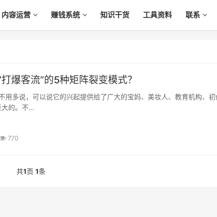
内容运营
赚钱系统
知识干货
工具资料
联系
：“打爆客流”的5种矩阵裂变模式？
的。不...
770
共
1
页
1
条