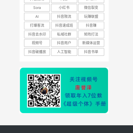
Sora
小红书
微信裂变
AI
抖音限流
玩赚联盟
打爆客流
抖音速成班
抖音赚
抖音去水印
私域社群
矩阵打法
视频号
抖音用户
新媒体运营
抖音破播放
人工智能
抖音书单