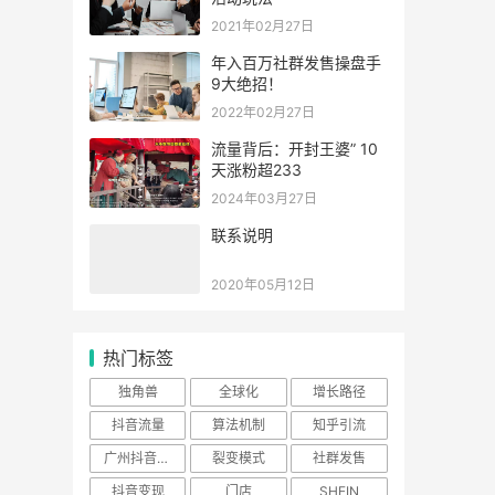
2021年02月27日
年入百万社群发售操盘手
9大绝招！
2022年02月27日
流量背后：开封王婆” 10
天涨粉超233
2024年03月27日
联系说明
2020年05月12日
热门标签
独角兽
全球化
增长路径
抖音流量
算法机制
知乎引流
广州抖音培训
裂变模式
社群发售
抖音变现
门店
SHEIN